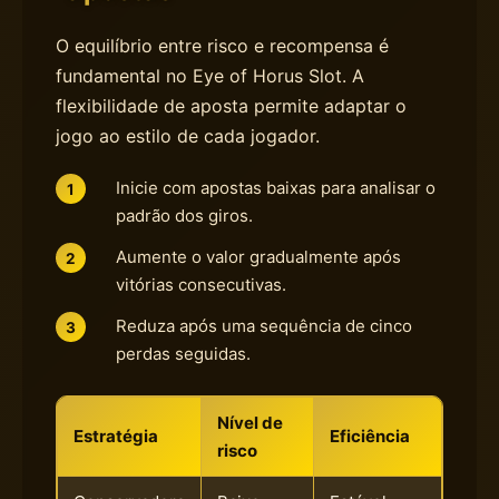
O equilíbrio entre risco e recompensa é
fundamental no Eye of Horus Slot. A
flexibilidade de aposta permite adaptar o
jogo ao estilo de cada jogador.
Inicie com apostas baixas para analisar o
padrão dos giros.
Aumente o valor gradualmente após
vitórias consecutivas.
Reduza após uma sequência de cinco
perdas seguidas.
Nível de
Estratégia
Eficiência
risco