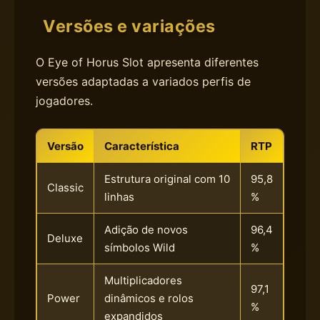
Versões e variações
O Eye of Horus Slot apresenta diferentes
versões adaptadas a variados perfis de
jogadores.
Versão
Característica
RTP
Estrutura original com 10
95,8
Classic
linhas
%
Adição de novos
96,4
Deluxe
símbolos Wild
%
Multiplicadores
97,1
Power
dinâmicos e rolos
%
expandidos