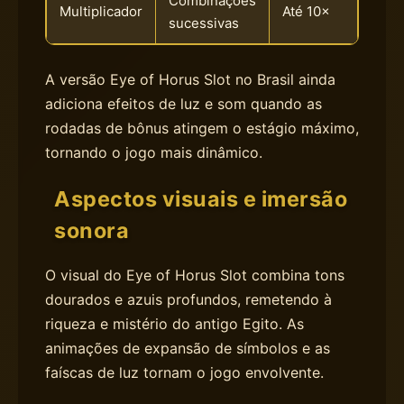
Combinações
Multiplicador
Até 10×
sucessivas
A versão Eye of Horus Slot no Brasil ainda
adiciona efeitos de luz e som quando as
rodadas de bônus atingem o estágio máximo,
tornando o jogo mais dinâmico.
Aspectos visuais e imersão
sonora
O visual do Eye of Horus Slot combina tons
dourados e azuis profundos, remetendo à
riqueza e mistério do antigo Egito. As
animações de expansão de símbolos e as
faíscas de luz tornam o jogo envolvente.