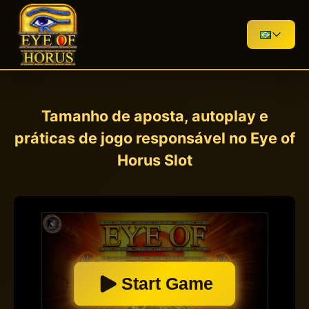
Tamanho de aposta, autoplay e
práticas de jogo responsável no Eye of
Horus Slot
Start Game