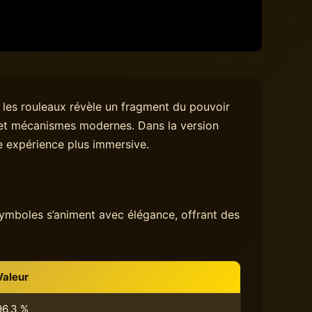
les rouleaux révèle un fragment du pouvoir
e et mécanismes modernes. Dans la version
une expérience plus immersive.
 symboles s’animent avec élégance, offrant des
Valeur
96,3 %