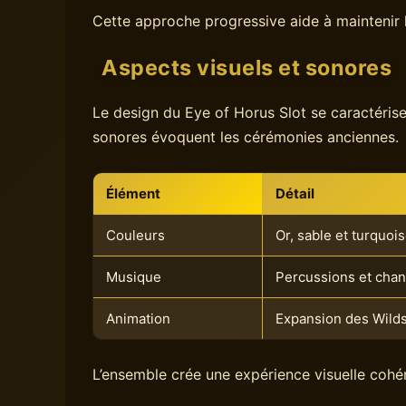
Cette approche progressive aide à maintenir l
Aspects visuels et sonores
Le design du Eye of Horus Slot se caractérise 
sonores évoquent les cérémonies anciennes.
Élément
Détail
Couleurs
Or, sable et turquoi
Musique
Percussions et chan
Animation
Expansion des Wild
L’ensemble crée une expérience visuelle cohé