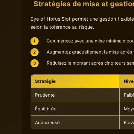
Stratégies de mise et gesti
Eye of Horus Slot permet une gestion flexible
selon la tolérance au risque.
Commencez avec une mise minimale pour
Augmentez graduellement la mise après t
Réduisez le montant après cinq tours sans
Stratégie
Nive
Prudente
Faib
Équilibrée
Moy
Audacieuse
Élev