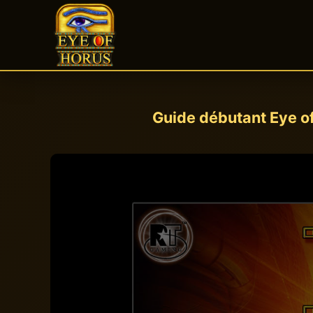
Guide débutant Eye of