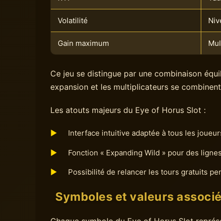
Volatilité
Niv
Gain maximum
Mul
Ce jeu se distingue par une combinaison équil
expansion et les multiplicateurs se combinent
Les atouts majeurs du Eye of Horus Slot :
Interface intuitive adaptée à tous les joueur
Fonction « Expanding Wild » pour des ligne
Possibilité de relancer les tours gratuits p
Symboles et valeurs associ