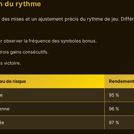
on du rythme
 des mises et un ajustement précis du rythme de jeu. Diffé
 observer la fréquence des symboles bonus.
rois gains consécutifs.
 victoire.
au de risque
Rendement
le
95 %
enne
96 %
ée
97 %