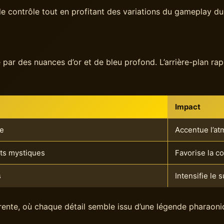
e contrôle tout en profitant des variations du gameplay du
par des nuances d’or et de bleu profond. L’arrière-plan rapp
Impact
se
Accentue l’a
ts mystiques
Favorise la c
s
Intensifie le
rente, où chaque détail semble issu d’une légende pharaoni