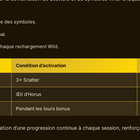
ue des symboles.
al.
chaque rechargement Wild.
Condition d’activation
3+ Scatter
Œil d’Horus
Pendant les tours bonus
ation d’une progression continue à chaque session, renforçan