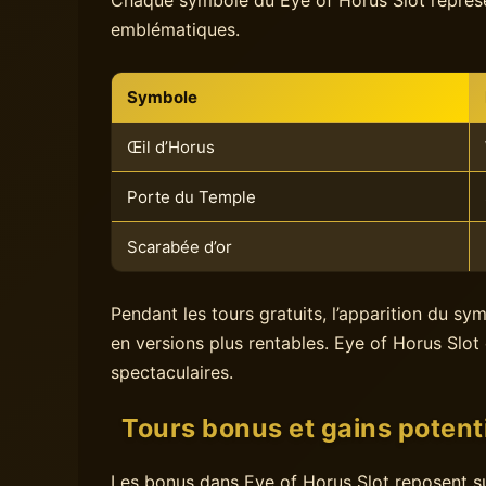
Chaque symbole du Eye of Horus Slot représent
emblématiques.
Symbole
Œil d’Horus
Porte du Temple
Scarabée d’or
Pendant les tours gratuits, l’apparition du s
en versions plus rentables. Eye of Horus Slot
spectaculaires.
Tours bonus et gains potent
Les bonus dans Eye of Horus Slot reposent s